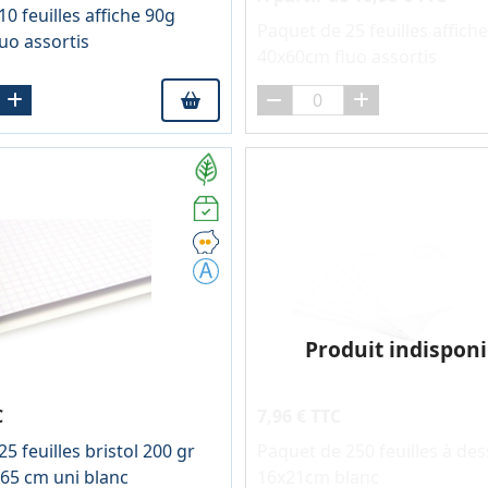
0 feuilles affiche 90g
Paquet de 25 feuilles affich
uo assortis
40x60cm fluo assortis
Produit indisponi
C
7,96 € TTC
5 feuilles bristol 200 gr
Paquet de 250 feuilles à des
65 cm uni blanc
16x21cm blanc