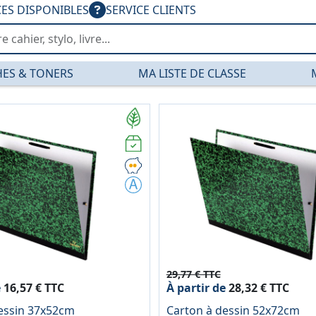
CES DISPONIBLES
SERVICE CLIENTS
ES & TONERS
MA LISTE DE CLASSE
es — PGDIS
29,77 € TTC
e
16,57 € TTC
À partir de
28,32 € TTC
essin 37x52cm
Carton à dessin 52x72cm