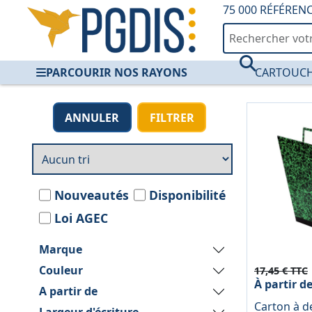
75 000 RÉFÉREN
PARCOURIR NOS RAYONS
CARTOUCH
Activités Artistiqu
ANNULER
FILTRER
Nouveautés
Disponibilité
Loi AGEC
Marque
Couleur
17,45 € TTC
À partir d
A partir de
Carton à d