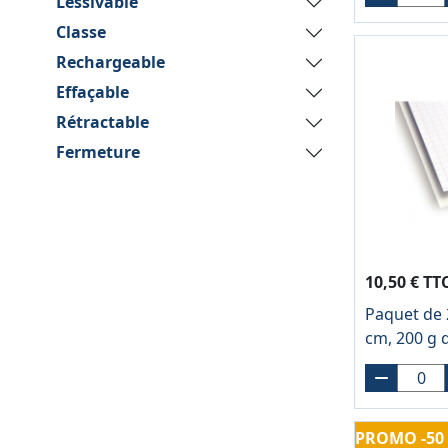
Lessivable
Classe
Rechargeable
Effaçable
Rétractable
Fermeture
10,50 € TT
Paquet de 2
cm, 200 g q
PROMO -50