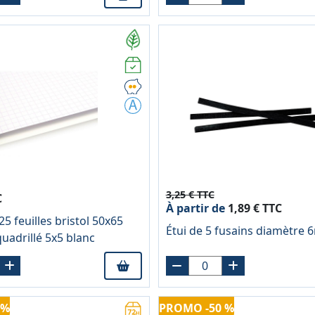
3,25 € TTC
C
À partir de
1,89 € TTC
5 feuilles bristol 50x65
Étui de 5 fusains diamètre
uadrillé 5x5 blanc
 %
PROMO -50 %