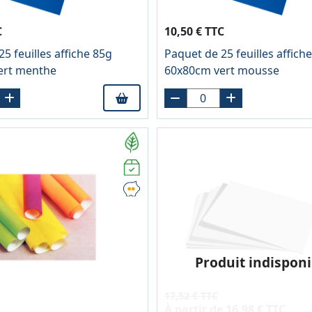
C
10,50 € TTC
5 feuilles affiche 85g
Paquet de 25 feuilles affich
ert menthe
60x80cm vert mousse
Produit indisponi
17,52 € TTC
À partir de
16,98 € TTC