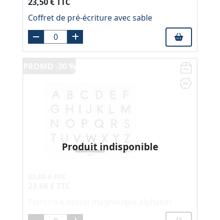
23,50 € TTC
Coffret de pré-écriture avec sable
PROMO -30 %
Produit indisponible
33,80 € TTC
23,66 € TTC
Planche à dessin magnétique alphabet