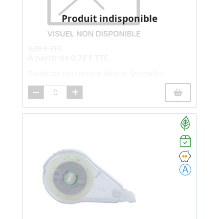
Produit indisponible
3,70 € TTC
À partir de
0,78 € TTC
Roller de correcteur latéral 5mmx8m