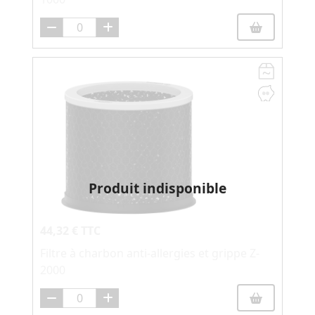
Produit indisponible
44,32 € TTC
Filtre à charbon anti-allergies et grippe Z-
2000