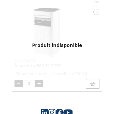
Produit indisponible
590,23 € TTC
À partir de
560,72 € TTC
Climatiseur mobile réversible AC7000C