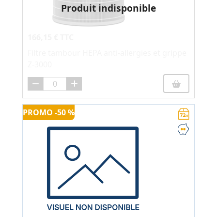
Produit indisponible
166,15 € TTC
Filtre tambour HEPA anti-allergies et grippe
Z-3000
PROMO -50 %