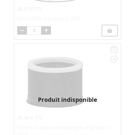
88,57 € TTC
Filtre HEPA standard Z-3000
Produit indisponible
35,45 € TTC
Filtre à charbon anti-allergies et grippe Z-
1000