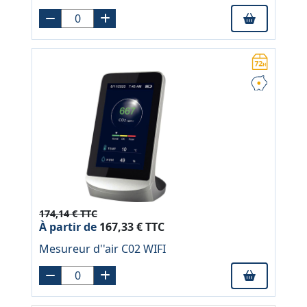
174,14 € TTC
À partir de
167,33 € TTC
Mesureur d''air C02 WIFI