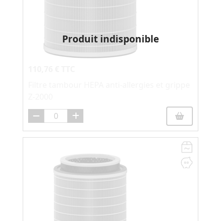
Produit indisponible
110,76 € TTC
Filtre tambour HEPA anti-allergies et grippe
Z-2000