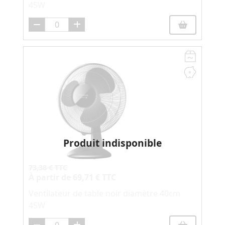
45W
Produit indisponible
73,38 € TTC
À partir de
69,71 € TTC
Ventilateur de table noir diamètre 40cm
45W