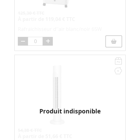
125,30 € TTC
À partir de
119,04 € TTC
Rafraichisseur d''air blanc/noir 65W
Produit indisponible
54,38 € TTC
À partir de
51,66 € TTC