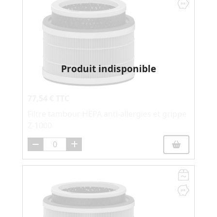
Produit indisponible
77,54 € TTC
Filtre tambour HEPA anti-allergies et grippe
Z-1000