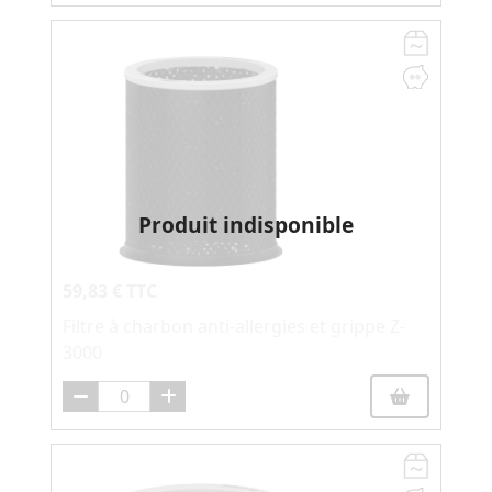
Produit indisponible
59,83 € TTC
Filtre à charbon anti-allergies et grippe Z-
3000