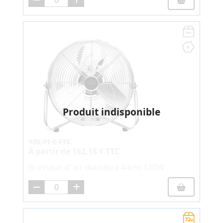
Produit indisponible
170,71 € TTC
À partir de
162,18 € TTC
Brasseur d''air diamètre 44cm 120W