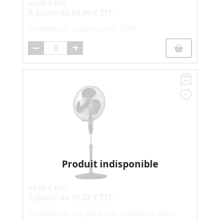
89,05 € TTC
À partir de
84,60 € TTC
Ventilateur colonne noir 50W
Produit indisponible
73,98 € TTC
À partir de
70,28 € TTC
Ventilateur sur pied noir diamètre 40cm