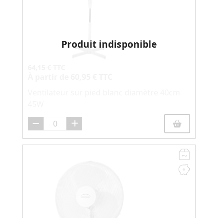
Produit indisponible
64,15 € TTC
À partir de
60,95 € TTC
Ventilateur sur pied blanc diamètre 40cm
45W