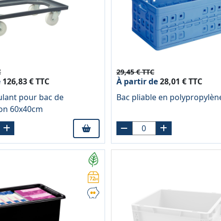
C
29,45 € TTC
e
126,83 € TTC
À partir de
28,01 € TTC
ulant pour bac de
Bac pliable en polypropylèn
on 60x40cm