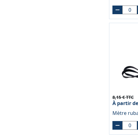
8,15 € TTC
À partir d
Mètre rub