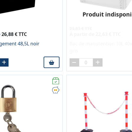
Produit indisponi
23,83 € TTC
e
26,88 € TTC
À partir de
22,63 € TTC
gement 48,5L noir
Bac de manutention 10L 40
gris