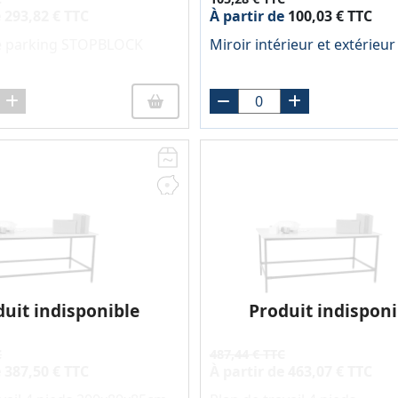
e
293,82 € TTC
À partir de
100,03 € TTC
de parking STOPBLOCK
Miroir intérieur et extérieur
duit indisponible
Produit indisponi
C
487,44 € TTC
e
387,50 € TTC
À partir de
463,07 € TTC