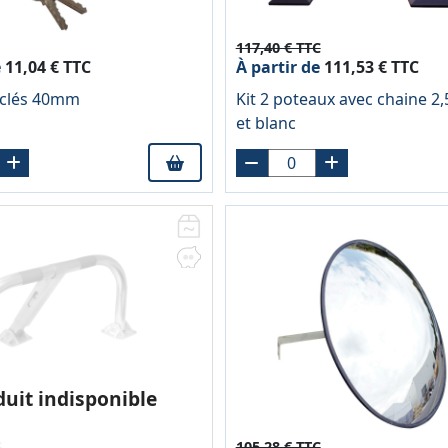
117,40 € TTC
e
11,04 € TTC
À partir de
111,53 € TTC
 clés 40mm
Kit 2 poteaux avec chaine 2
et blanc
duit indisponible
C
105,28 € TTC