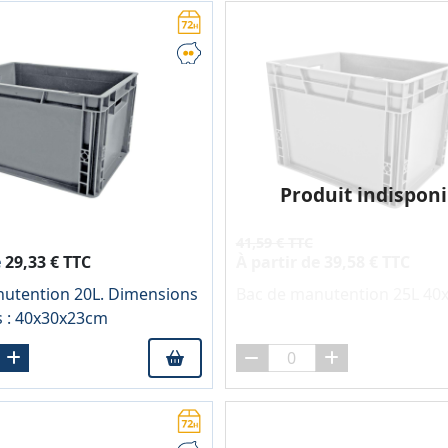
Produit indisponi
41,59 € TTC
e
29,33 € TTC
À partir de
39,58 € TTC
utention 20L. Dimensions
Bac de manutention 25L 40
s : 40x30x23cm