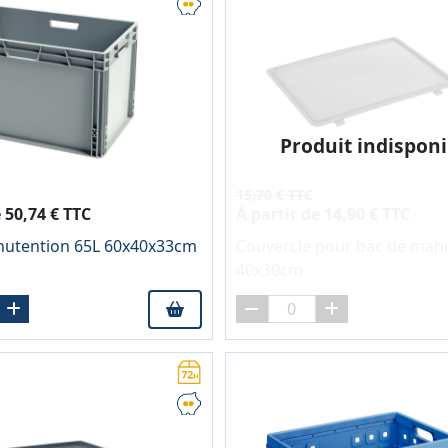
Produit indisponi
15,70 € TTC
e
50,74 € TTC
À partir de
14,90 € TTC
nutention 65L 60x40x33cm
Couvercle pour bac de man
40x30cm