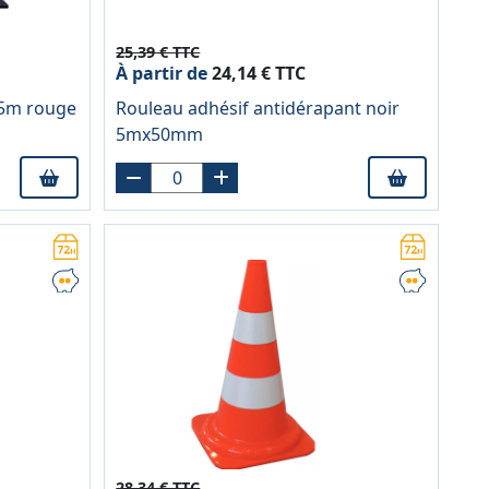
25,39 € TTC
À partir de
24,14 € TTC
,5m rouge
Rouleau adhésif antidérapant noir
5mx50mm
28,34 € TTC