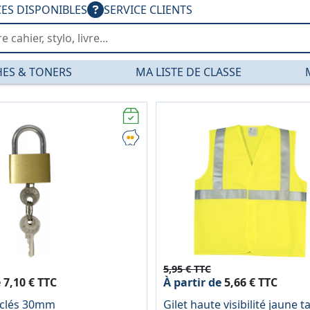
CES DISPONIBLES
SERVICE CLIENTS
ES & TONERS
MA LISTE DE CLASSE
iques — PGDIS
5,95 € TTC
e
7,10 € TTC
À partir de
5,66 € TTC
 clés 30mm
Gilet haute visibilité jaune ta