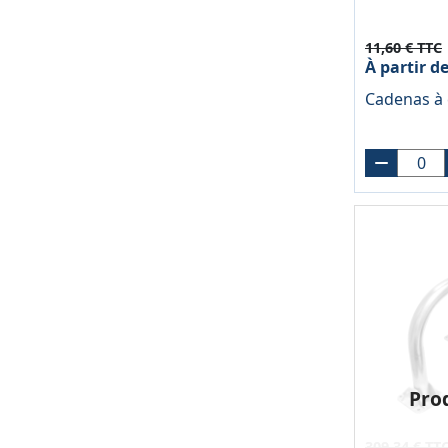
11,60 € TTC
À partir d
Cadenas à
Pro
309,34 € TT