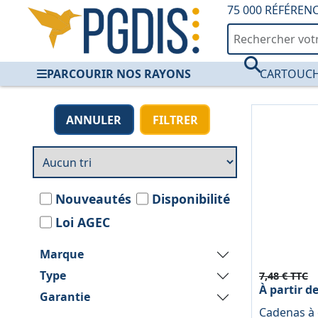
75 000 RÉFÉREN
PARCOURIR NOS RAYONS
CARTOUCH
Outillages & Techn
ANNULER
FILTRER
Nouveautés
Disponibilité
Loi AGEC
Marque
Type
7,48 € TTC
À partir d
Garantie
Cadenas à