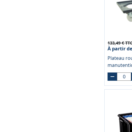
133,49 € TT
À partir d
Plateau ro
manutenti