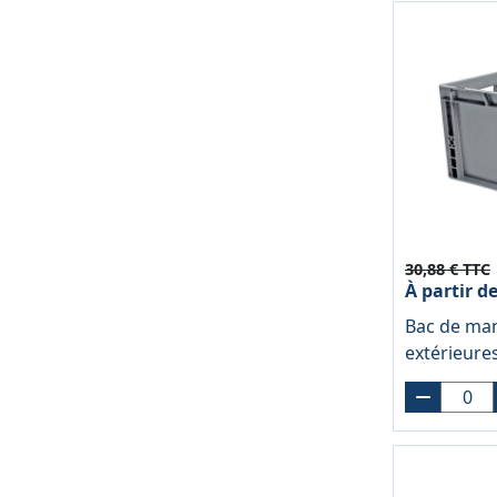
30,88 € TTC
À partir d
Bac de man
extérieure