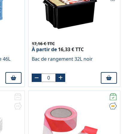
17,16 € TTC
À partir de
16,33 € TTC
e 46L
Bac de rangement 32L noir