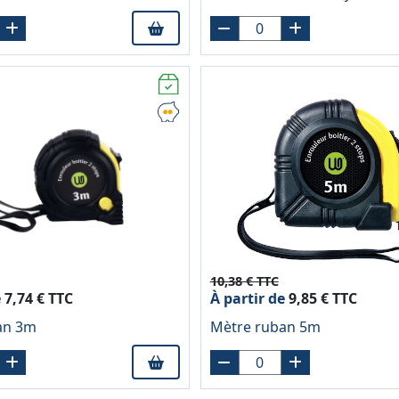
10,38 € TTC
e
7,74 € TTC
À partir de
9,85 € TTC
an 3m
Mètre ruban 5m