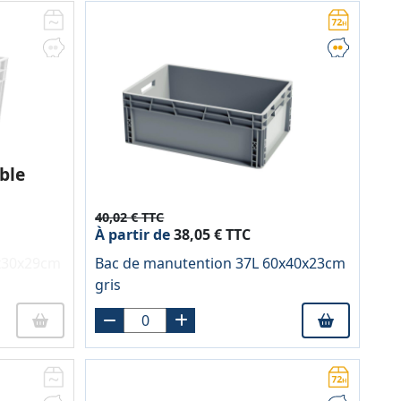
ble
40,02 € TTC
À partir de
38,05 € TTC
x30x29cm
Bac de manutention 37L 60x40x23cm
gris