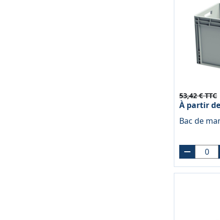
53,42 € TTC
À partir d
Bac de ma