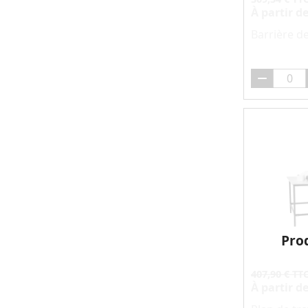
À partir d
Barrière 
Pro
407,90 € TT
À partir d