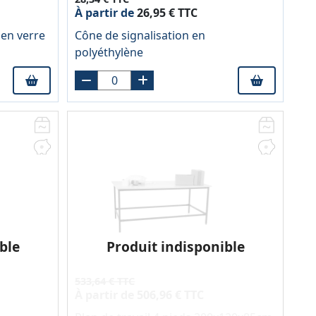
À partir de
26,95 € TTC
 en verre
Cône de signalisation en
polyéthylène
ble
Produit indisponible
533,64 € TTC
À partir de
506,96 € TTC