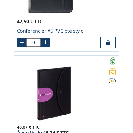
42,90 € TTC
Conferencier A5 PVC pte stylo
48,67 € TTC
À partir de
46,24 € TTC