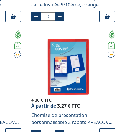
e
carte lustrée 5/10ème, orange
4,36 € TTC
À partir de
3,27 € TTC
Chemise de présentation
KREACOVER
personnalisable 2 rabats KREACOVER
blanc
en polypropylène 4/10ème, rouge