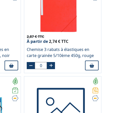
2,87 € TTC
À partir de
2,74 € TTC
es en
Chemise 3 rabats à élastiques en
 noir
carte grainée 5/10ème 450g, rouge