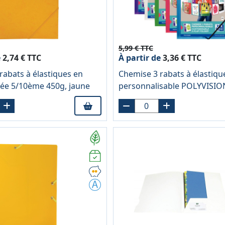
5,99 € TTC
e
2,74 € TTC
À partir de
3,36 € TTC
rabats à élastiques en
Chemise 3 rabats à élastiqu
née 5/10ème 450g, jaune
personnalisable POLYVISIO
polypropylène, coloris assor