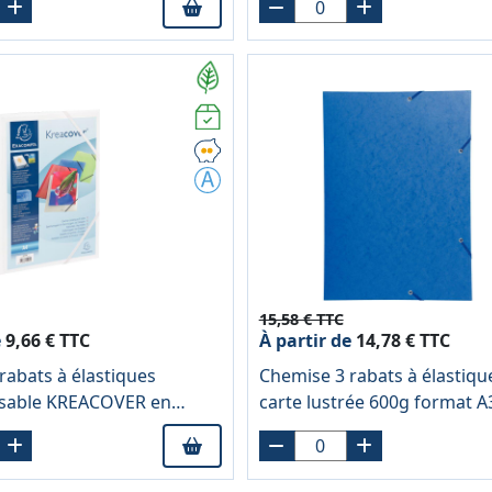
15,58 € TTC
e
9,66 € TTC
À partir de
14,78 € TTC
rabats à élastiques
Chemise 3 rabats à élastiqu
isable KREACOVER en
carte lustrée 600g format A
ène blanc