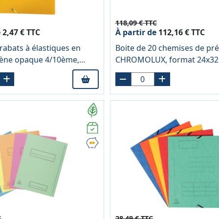
118,09 € TTC
e
2,47 € TTC
À partir de
112,16 € TTC
rabats à élastiques en
Boite de 20 chemises de pr
lène opaque 4/10ème,
CHROMOLUX, format 24x32
blanc
C
28,49 € TTC