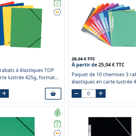
26,34 € TTC
À partir de
25,04 € TTC
rabats à élastiques TOP
Paquet de 10 chemises 3 ra
rte lustrée 425g, format
élastiques en carte lustrée 
oloris assortis
coloris assortis