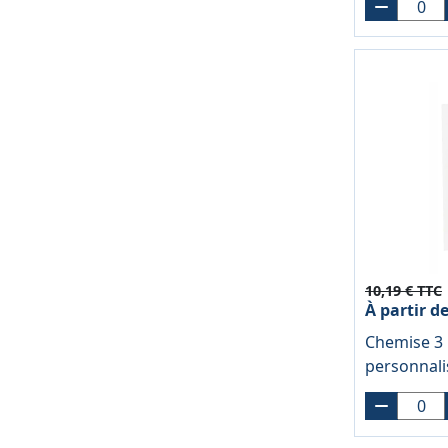
10,19 € TTC
À partir d
Chemise 3 
personnal
polypropyl