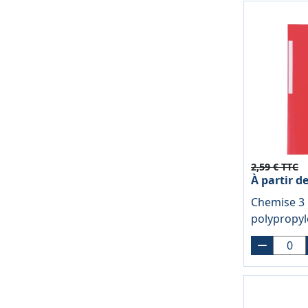
2,59 € TTC
À partir d
Chemise 3 
polypropy
rouge