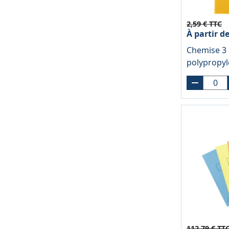
2,59 € TTC
À partir d
Chemise 3 
polypropy
jaune
112,79 € TT