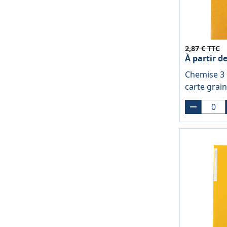
2,87 € TTC
À partir d
Chemise 3 
carte grai