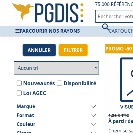
75 000 RÉFÉREN
PARCOURIR NOS RAYONS
CARTOUCH
Chemises Carte & P
PROMO -60
ANNULER
FILTRER
Nouveautés
Disponibilité
Loi AGEC
Marque
Format
1,26 € TTC
À partir d
Couleur
Chemise sa