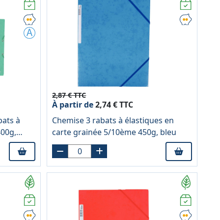
2,87 € TTC
À partir de
2,74 € TTC
bats à
Chemise 3 rabats à élastiques en
400g,
carte grainée 5/10ème 450g, bleu