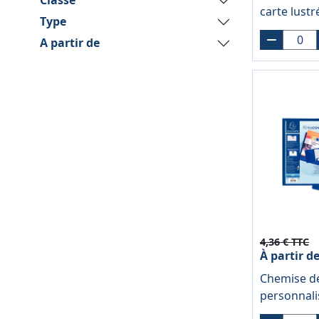
Classe
carte lust
Type
A partir de
4,36 € TTC
À partir d
Chemise de
personnali
en polypro