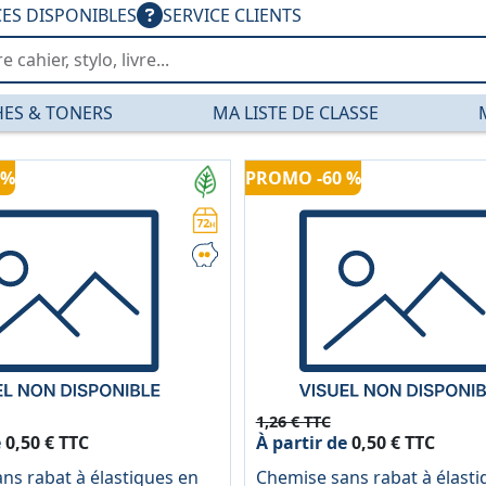
CES DISPONIBLES
SERVICE CLIENTS
ES & TONERS
MA LISTE DE CLASSE
olypro — PGDIS
 %
PROMO -60 %
1,26 € TTC
e
0,50 € TTC
À partir de
0,50 € TTC
ns rabat à élastiques en
Chemise sans rabat à élasti