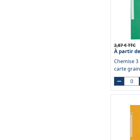
2,87 € TTC
À partir d
Chemise 3 
carte grai