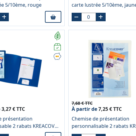
rée 5/10ème, rouge
carte lustrée 5/10ème, jaun
7,68 € TTC
e
3,27 € TTC
À partir de
7,25 € TTC
 présentation
Chemise de présentation
sable 2 rabats KREACOVER
personnalisable 2 rabats 
pylène 4/10ème, bleu
en polypropylène 4/10ème, 