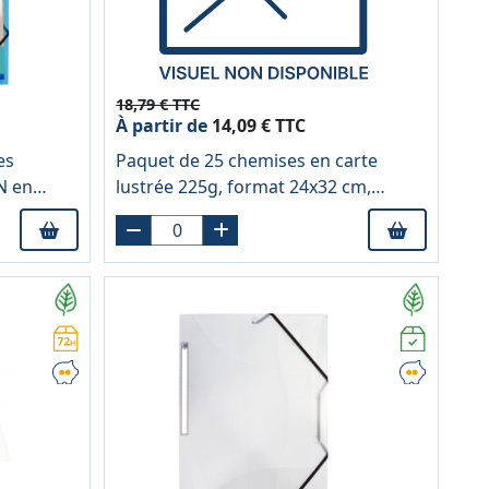
18,79 € TTC
À partir de
14,09 € TTC
es
Paquet de 25 chemises en carte
N en
lustrée 225g, format 24x32 cm,
tis
coloris assortis