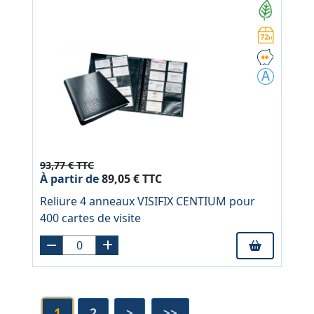
93,77 € TTC
À partir de
89,05 € TTC
Reliure 4 anneaux VISIFIX CENTIUM pour
400 cartes de visite
1
2
>
>>