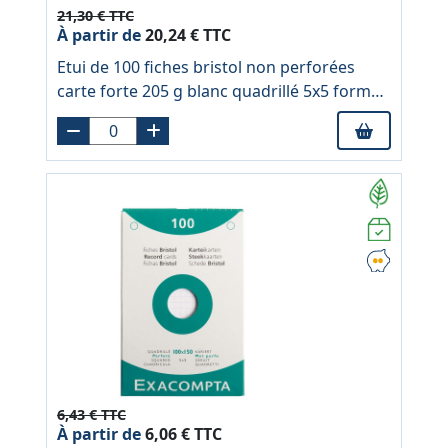
21,30 € TTC
À partir de
20,24 € TTC
Etui de 100 fiches bristol non perforées
carte forte 205 g blanc quadrillé 5x5 format
21x29,7 cm
6,43 € TTC
À partir de
6,06 € TTC