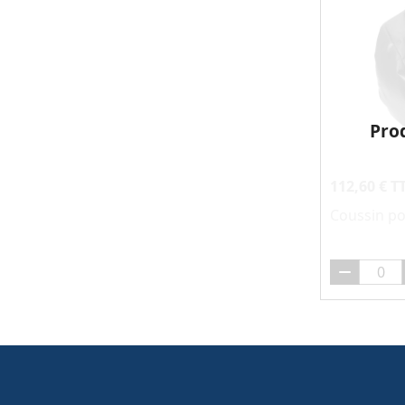
Pro
112,60 € T
Coussin po