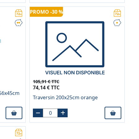
PROMO -30 %
105,91 € TTC
74,14 € TTC
x56x45cm
Traversin 200x25cm orange