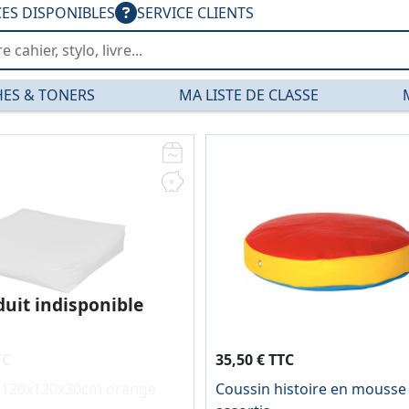
CES DISPONIBLES
SERVICE CLIENTS
ES & TONERS
MA LISTE DE CLASSE
 PGDIS
duit indisponible
TC
35,50 € TTC
é 120x120x30cm orange
Coussin histoire en mousse 