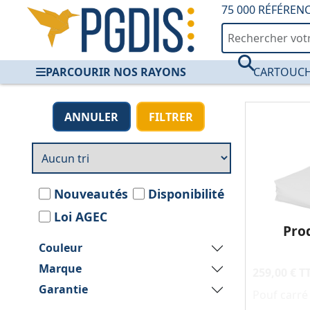
75 000 RÉFÉREN
PARCOURIR NOS RAYONS
CARTOUCH
Mobilier Mousse —
ANNULER
FILTRER
Nouveautés
Disponibilité
Loi AGEC
Pro
Couleur
Marque
259,00 € T
Garantie
Pouf carr