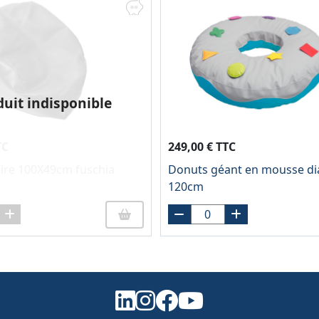
duit indisponible
TC
249,00 € TTC
ire 100X49cm fuschia
Donuts géant en mousse d
120cm