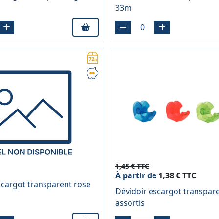
33m
1,45 € TTC
À partir de
1,38 € TTC
scargot transparent rose
Dévidoir escargot transpar
assortis