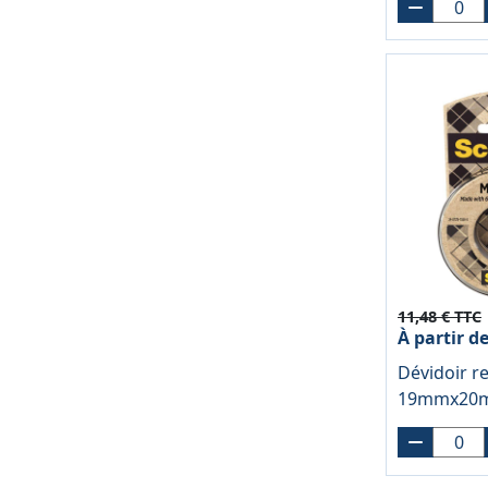
11,48 € TTC
À partir d
Dévidoir re
19mmx20