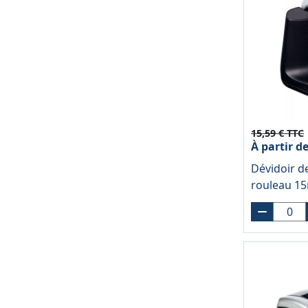
15,59 € TTC
À partir d
Dévidoir d
rouleau 