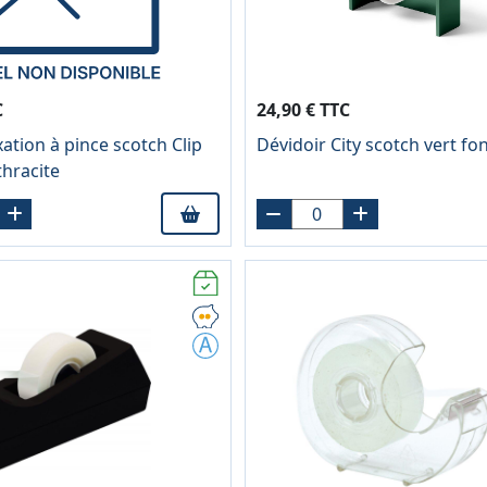
C
24,90 € TTC
xation à pince scotch Clip
Dévidoir City scotch vert fo
thracite