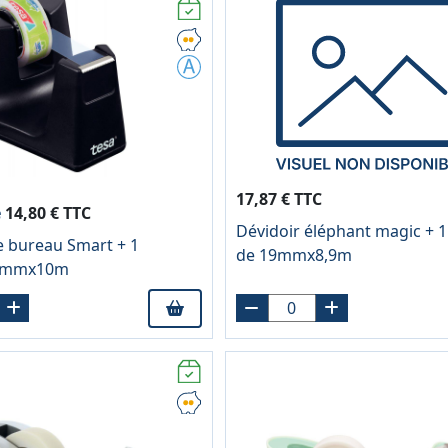
17,87 € TTC
e
14,80 € TTC
Dévidoir éléphant magic + 1
e bureau Smart + 1
de 19mmx8,9m
15mmx10m