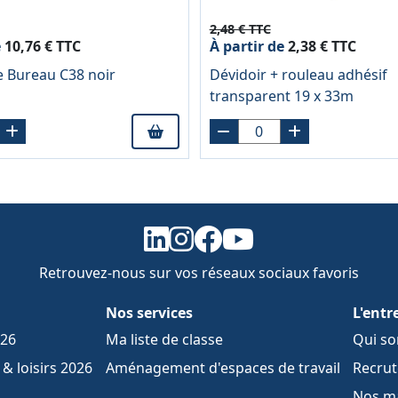
2,48 € TTC
e
10,76 € TTC
À partir de
2,38 € TTC
e Bureau C38 noir
Dévidoir + rouleau adhésif
transparent 19 x 33m
Retrouvez-nous sur vos réseaux sociaux favoris
Nos services
L'entr
026
Ma liste de classe
Qui s
& loisirs 2026
Aménagement d'espaces de travail
Recru
Nos m