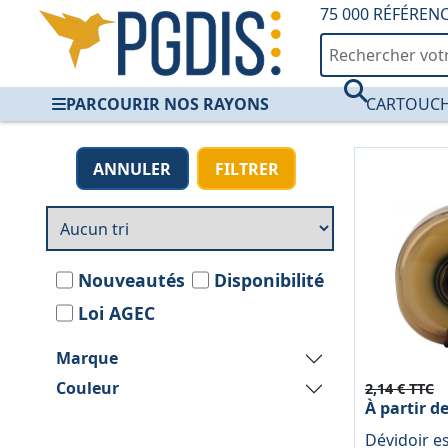
75 000 RÉFÉREN
PARCOURIR NOS RAYONS
CARTOUCH
Dévidoirs — PGDIS
ANNULER
FILTRER
Nouveautés
Disponibilité
Loi AGEC
Marque
Couleur
2,14 € TTC
À partir d
Dévidoir e