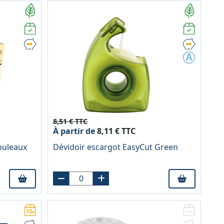
8,51 € TTC
À partir de
8,11 € TTC
rouleaux
Dévidoir escargot EasyCut Green