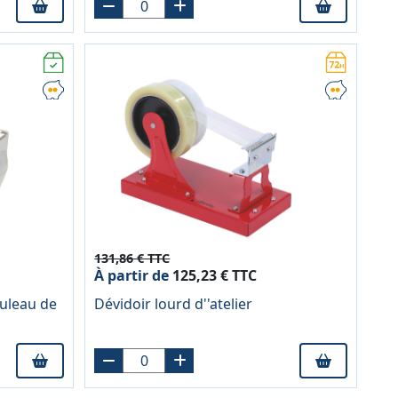
131,86 € TTC
À partir de
125,23 € TTC
ouleau de
Dévidoir lourd d''atelier