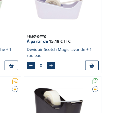
15,97 € TTC
À partir de
15,19 € TTC
he + 1
Dévidoir Scotch Magic lavande + 1
rouleau