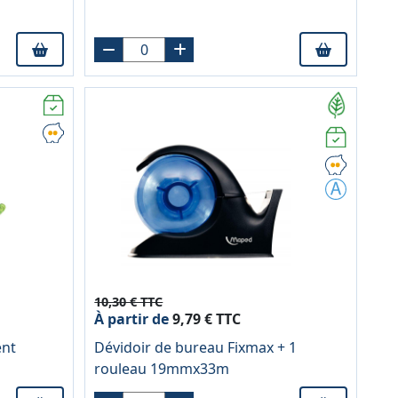
10,30 € TTC
À partir de
9,79 € TTC
ent
Dévidoir de bureau Fixmax + 1
rouleau 19mmx33m