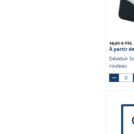
18,01 € TTC
À partir d
Dévidoir S
rouleau