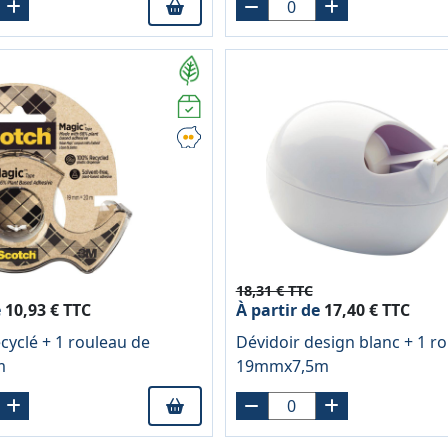
18,31 € TTC
e
10,93 € TTC
À partir de
17,40 € TTC
cyclé + 1 rouleau de
Dévidoir design blanc + 1 r
m
19mmx7,5m