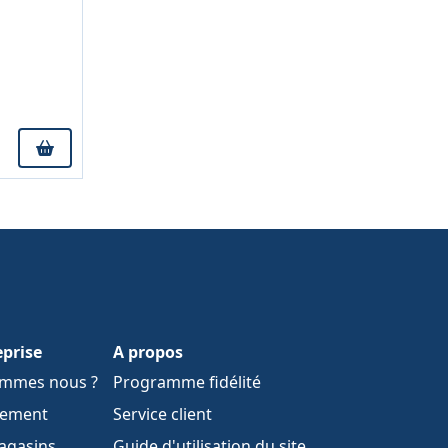
eprise
A propos
ommes nous ?
Programme fidélité
tement
Service client
agasins
Guide d'utilisation du site