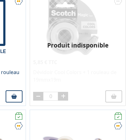
Produit indisponible
5,85 € TTC
 rouleau
Dévidoir Cool Colors + 1 rouleau de
19mmx19m