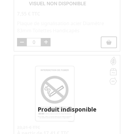
7,55 € TTC
Plaque de signalisation acier Diamètre
83mm Toilettes Handicapés
Produit indisponible
23,21 € TTC
À partir de
17,41 € TTC