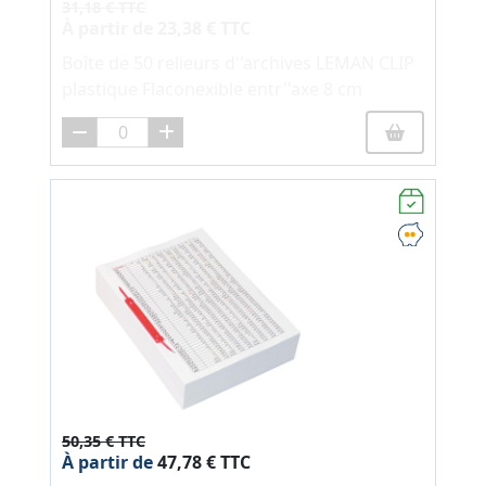
31,18 € TTC
À partir de
23,38 € TTC
Boîte de 50 relieurs d''archives LEMAN CLIP
plastique Flaconexible entr''axe 8 cm
50,35 € TTC
À partir de
47,78 € TTC