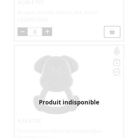
41,00 € TTC
Rouleau sonore 4 blocs Jack le lion
LILLIPUTIENS
Produit indisponible
9,74 € TTC
Hochet de dentition en bioplastique