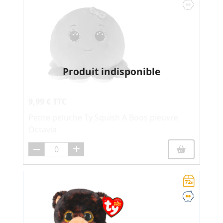
Produit indisponible
9,99 € TTC
Petite peluche Ty Squish A Boos pieuvre
Octavia