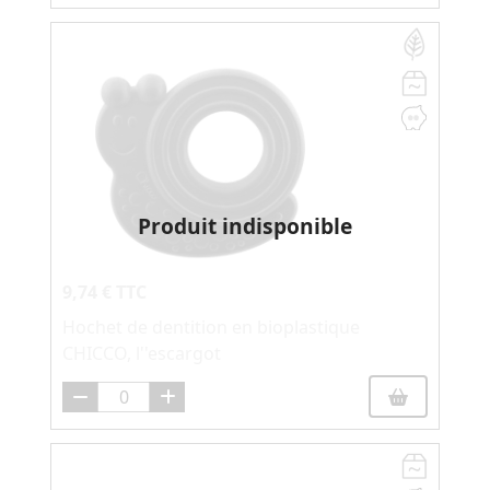
Produit indisponible
9,74 € TTC
Hochet de dentition en bioplastique
CHICCO, l''escargot