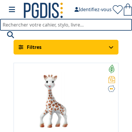
Identifiez-vous
Doudous — PGDIS
Filtres