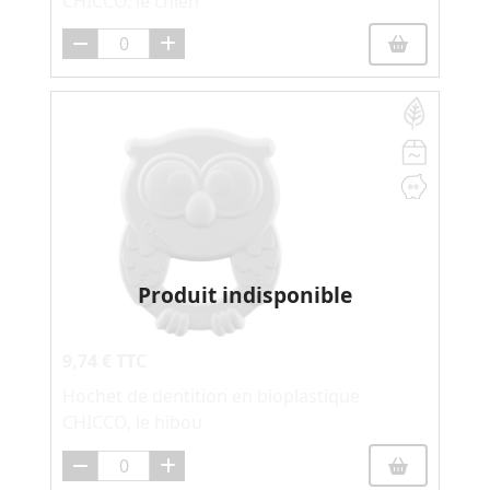
CHICCO, le chien
Produit indisponible
9,74 € TTC
Hochet de dentition en bioplastique
CHICCO, le hibou