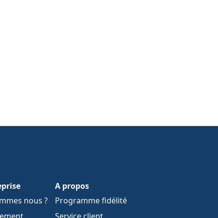
eprise
A propos
ommes nous ?
Programme fidélité
tement
Service client